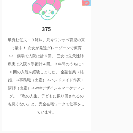
375
単身赴任夫・３姉妹、只今ワンオペ育児の真
っ最中！ 次女が発達グレーゾーンで療育
中、病弱で入院は計６回。 三女は先天性肺
疾患で入院＆手術計４回。３年間のうちに１
０回の入院を経験しました。 金融営業（結
婚）→事務職（出産）→ハンドメイド作家・
講師（出産）→webデザイン＆マーケティン
グ。 『私の人生、子どもに振り回されるの
も悪くない』と、完全在宅ワークで仕事をし
ています。