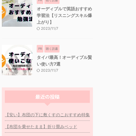
オーディブルで英語おすすめ
学習法【リスニングスキル爆
上がり】
2023/11/7
PR
聴く読書
タイパ最高！オーディブル賢
い使い方7選
2023/11/7
最近の投稿
【安い】布団の下に敷くすのこおすすめ特集
【布団を乗せたまま】折り畳みベッド