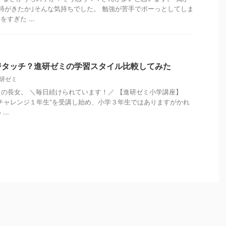
時がきたか｣そんな気持ちでした。 勉強が苦手でボーっとしてしま
すぎた ...
ジタッチ？進研ゼミの学習スタイル比較してみた
研ゼミ
の長女。 ＼毎日続けられています！／ 【進研ゼミ小学講座】
チャレンジ１年生”を受講し始め、小学３年生ではありますがかれ
..