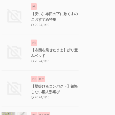
PR
【安い】布団の下に敷くすの
こおすすめ特集
2024/1/19
PR
【布団を乗せたまま】折り畳
みベッド
2024/1/16
PR
育児
【壁掛け＆コンパクト】後悔
しない雛人形選び
2024/1/15
PR
聴く読書