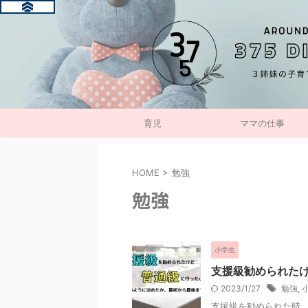
育児
ママの仕事
HOME
>
勉強
勉強
小学生
支援級勧められた
2023/1/27
勉強
,
支援級を勧められた時、