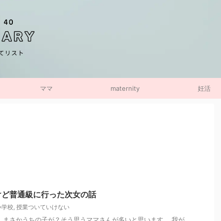
ママ
maternity
妊活
けど普通級に行った次女の話
小学校
,
授業ついていけない
 まさかうちの子が？そう思うママさんが多いと思います。 我が