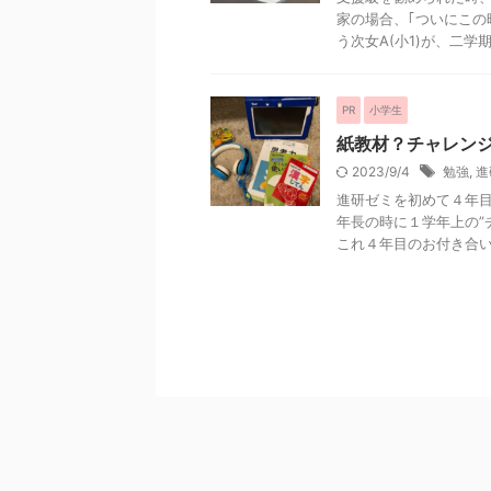
家の場合、｢ついにこの
う次女A(小1)が、二学期を
PR
小学生
紙教材？チャレン
2023/9/4
勉強
,
進
進研ゼミを初めて４年目
年長の時に１学年上の”
これ４年目のお付き合い .