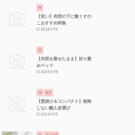
PR
【安い】布団の下に敷くすの
こおすすめ特集
2024/1/19
PR
【布団を乗せたまま】折り畳
みベッド
2024/1/16
PR
育児
【壁掛け＆コンパクト】後悔
しない雛人形選び
2024/1/15
PR
聴く読書