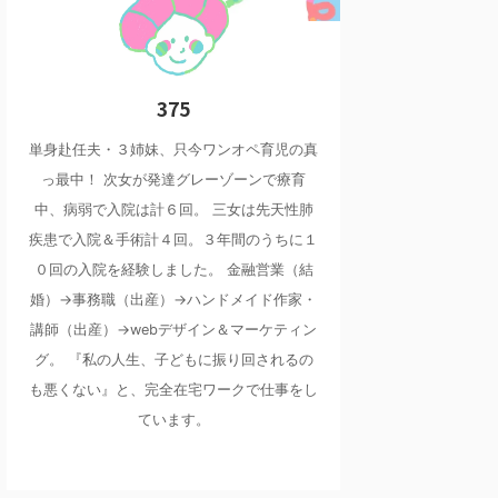
375
単身赴任夫・３姉妹、只今ワンオペ育児の真
っ最中！ 次女が発達グレーゾーンで療育
中、病弱で入院は計６回。 三女は先天性肺
疾患で入院＆手術計４回。３年間のうちに１
０回の入院を経験しました。 金融営業（結
婚）→事務職（出産）→ハンドメイド作家・
講師（出産）→webデザイン＆マーケティン
グ。 『私の人生、子どもに振り回されるの
も悪くない』と、完全在宅ワークで仕事をし
ています。