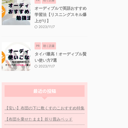
オーディブルで英語おすすめ
学習法【リスニングスキル爆
上がり】
2023/11/7
PR
聴く読書
タイパ最高！オーディブル賢
い使い方7選
2023/11/7
最近の投稿
【安い】布団の下に敷くすのこおすすめ特集
【布団を乗せたまま】折り畳みベッド