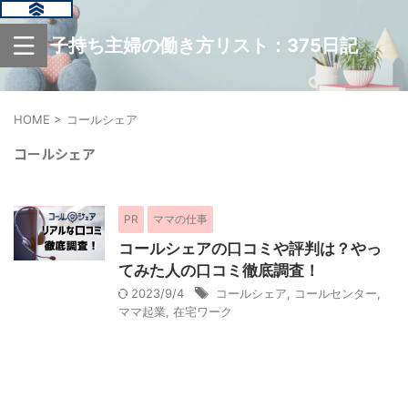
子持ち主婦の働き方リスト：375日記
HOME
>
コールシェア
コールシェア
PR
ママの仕事
コールシェアの口コミや評判は？やっ
てみた人の口コミ徹底調査！
2023/9/4
コールシェア
,
コールセンター
,
ママ起業
,
在宅ワーク