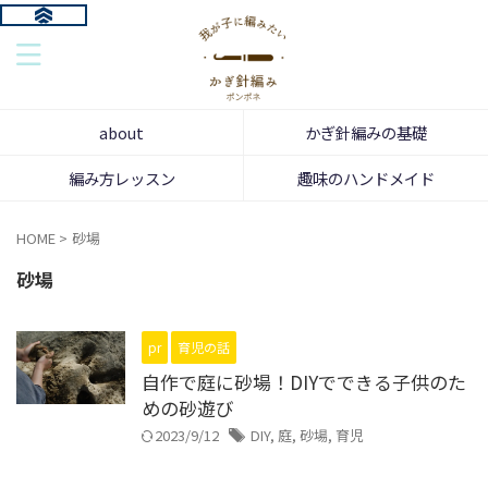
about
かぎ針編みの基礎
編み方レッスン
趣味のハンドメイド
HOME
>
砂場
砂場
pr
育児の話
自作で庭に砂場！DIYでできる子供のた
めの砂遊び
2023/9/12
DIY
,
庭
,
砂場
,
育児