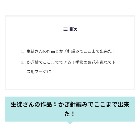
目次
生徒さんの作品⁑かぎ針編みでここまで出来た！
かぎ針でここまでできる！季節のお花を束ねてト
ス用ブーケに
生徒さんの作品⁑かぎ針編みでここまで出来
た！