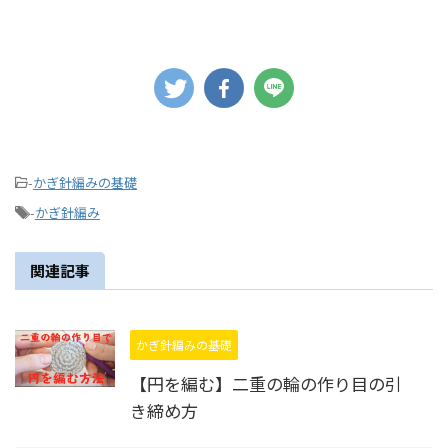
-
かぎ針編みの基礎
-
かぎ針編み
関連記事
かぎ針編みの基礎
【円を編む】二重の輪の作り目の引
き締め方