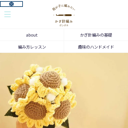
about
かぎ針編みの基礎
編み方レッスン
趣味のハンドメイド