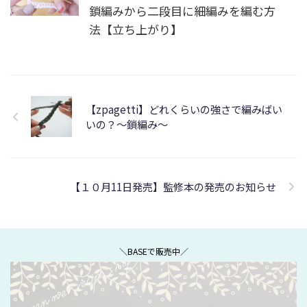
鎖編みから二段目に細編みを編む方
法【立ち上がり】
【zpagetti】どれくらいの強さで編みばい
いの？〜鎖編み〜
【１０月11日発売】監修本の発売のお知らせ
＼BASEで販売中／